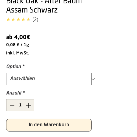
Black Oak - Alter Baum
Assam Schwarz
4.5
★★★★★
2
Sale-
ab
4,00€
Preis
0,08 €
/
1g
0,08 €
inkl. MwSt.
pro
1
Option
*
Gram
Anzahl
*
In den Warenkorb