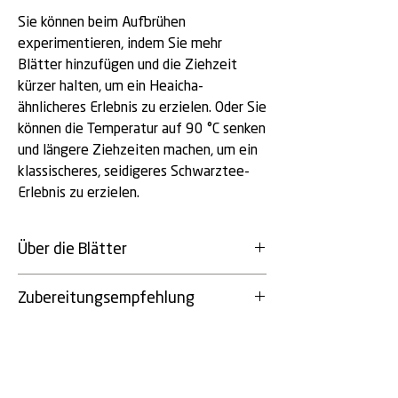
Sie können beim Aufbrühen
experimentieren, indem Sie mehr
Blätter hinzufügen und die Ziehzeit
kürzer halten, um ein Heaicha-
ähnlicheres Erlebnis zu erzielen. Oder Sie
können die Temperatur auf 90 °C senken
und längere Ziehzeiten machen, um ein
klassischeres, seidigeres Schwarztee-
Erlebnis zu erzielen.
Über die Blätter
Herkunft: Sonne-Mond-See, Taiwan
Zubereitungsempfehlung
Ernte: Frühling 2026
Höhe: 600 m
Gongfu-Stil
Agrochemiefreie Landwirtschaft
Temperatur: 100 °C
Handlese
Menge: 3-5g / 100ml
Sorte: Assamica (alte wild wachsende
Brühvorgänge in Sek.: 30 / 45 / 60 /