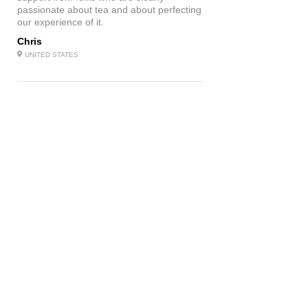
passionate about tea and about perfecting
our experience of it.
Chris
UNITED STATES
Tee-Newsletter
Melden Sie sich an, um Updates, Tea Chips und