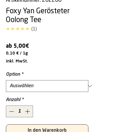
Artikelnummer: 202208
Foxy Yan Gerösteter
Oolong Tee
5.0
★★★★★
1
Sale-
ab
5,00€
Preis
0,10 €
/
1g
0,10 €
inkl. MwSt.
pro
1
Option
*
Gram
Anzahl
*
In den Warenkorb